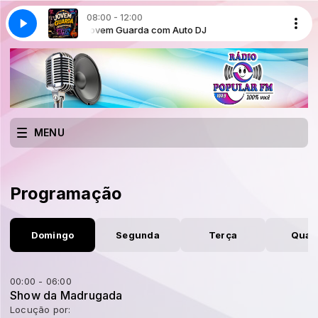
08:00 - 12:00
 DJ
Jovem Guarda com Auto DJ
MENU
Programação
Domingo
Segunda
Terça
Quar
00:00 - 06:00
Show da Madrugada
Locução por: